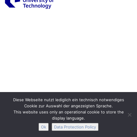
Legal Notice
Privacy
Accessibility
Interactive Media
Facebook
Youtube
RSS
Diese Webseite nutzt lediglich ein technisch notwendiges
Cookie zur Auswahl der angezeigten Sprache.
This website uses only an operational cookie to store the
display language.
Ok
Data Protection Policy