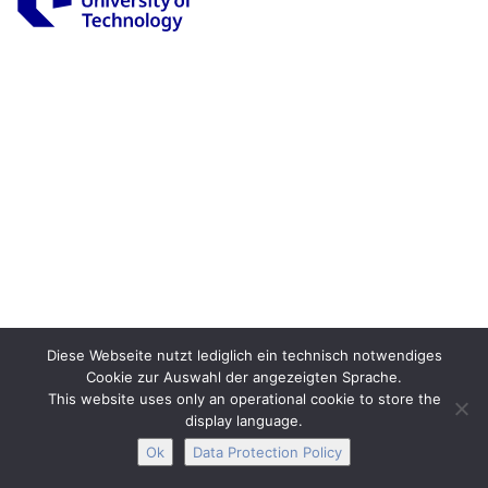
Legal Notice
Privacy
Accessibility
Interactive Media
Facebook
Youtube
RSS
Diese Webseite nutzt lediglich ein technisch notwendiges
Cookie zur Auswahl der angezeigten Sprache.
This website uses only an operational cookie to store the
display language.
Ok
Data Protection Policy