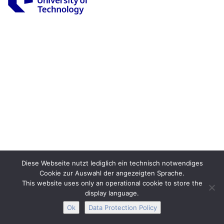
Legal Notice
Privacy
Accessibility
Interactive Media
Facebook
Youtube
RSS
Diese Webseite nutzt lediglich ein technisch notwendiges
Cookie zur Auswahl der angezeigten Sprache.
This website uses only an operational cookie to store the
display language.
Ok
Data Protection Policy