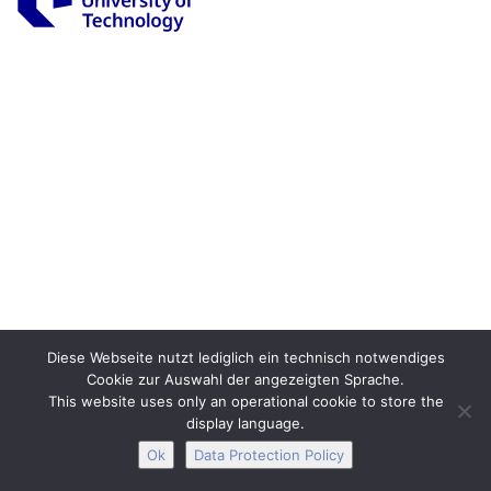
Legal Notice
Privacy
Accessibility
Interactive Media
Facebook
Youtube
RSS
Diese Webseite nutzt lediglich ein technisch notwendiges
Cookie zur Auswahl der angezeigten Sprache.
This website uses only an operational cookie to store the
display language.
Ok
Data Protection Policy