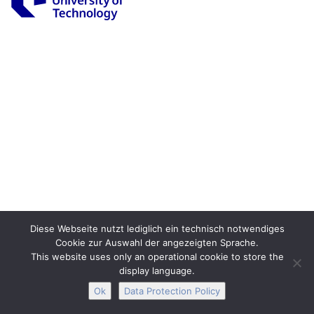
Legal Notice
Privacy
Accessibility
Interactive Media
Facebook
Youtube
RSS
Diese Webseite nutzt lediglich ein technisch notwendiges
Cookie zur Auswahl der angezeigten Sprache.
This website uses only an operational cookie to store the
display language.
Ok
Data Protection Policy