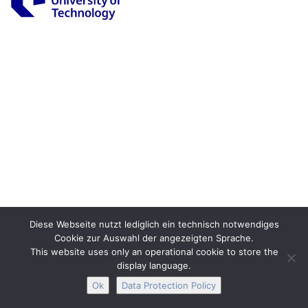
Legal Notice
Privacy
Accessibility
Interactive Media
Facebook
Youtube
RSS
Diese Webseite nutzt lediglich ein technisch notwendiges
Cookie zur Auswahl der angezeigten Sprache.
This website uses only an operational cookie to store the
display language.
Ok
Data Protection Policy