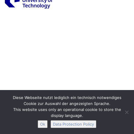
Legal Notice
Privacy
Accessibility
Interactive Media
Facebook
Youtube
RSS
Diese Webseite nutzt lediglich ein technisch notwendiges
Cookie zur Auswahl der angezeigten Sprache.
This website uses only an operational cookie to store the
display language.
Ok
Data Protection Policy