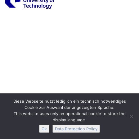
Legal Notice
Privacy
Accessibility
Interactive Media
Facebook
Youtube
RSS
Diese Webseite nutzt lediglich ein technisch notwendiges
Cookie zur Auswahl der angezeigten Sprache.
This website uses only an operational cookie to store the
display language.
Ok
Data Protection Policy