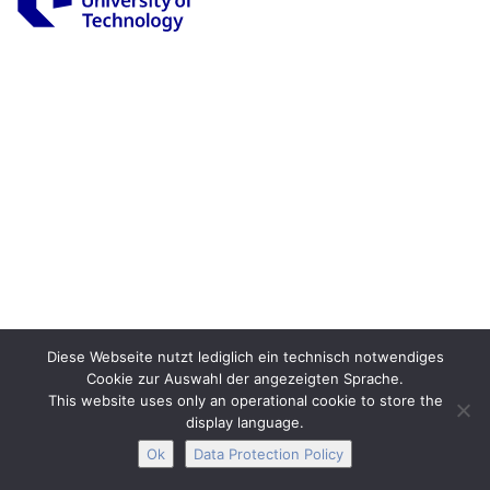
Legal Notice
Privacy
Accessibility
Interactive Media
Facebook
Youtube
RSS
Diese Webseite nutzt lediglich ein technisch notwendiges
Cookie zur Auswahl der angezeigten Sprache.
This website uses only an operational cookie to store the
display language.
Ok
Data Protection Policy