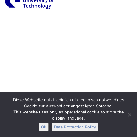
Legal Notice
Privacy
Accessibility
Interactive Media
Facebook
Youtube
RSS
Diese Webseite nutzt lediglich ein technisch notwendiges
Cookie zur Auswahl der angezeigten Sprache.
This website uses only an operational cookie to store the
display language.
Ok
Data Protection Policy