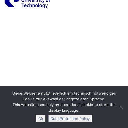
Legal Notice
Privacy
Accessibility
Interactive Media
Facebook
Youtube
RSS
Diese Webseite nutzt lediglich ein technisch notwendiges
Cookie zur Auswahl der angezeigten Sprache.
This website uses only an operational cookie to store the
display language.
Ok
Data Protection Policy