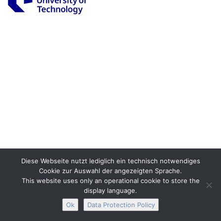
Legal Notice
Privacy
Accessibility
Interactive Media
Facebook
Youtube
RSS
Diese Webseite nutzt lediglich ein technisch notwendiges
Cookie zur Auswahl der angezeigten Sprache.
This website uses only an operational cookie to store the
display language.
Ok
Data Protection Policy