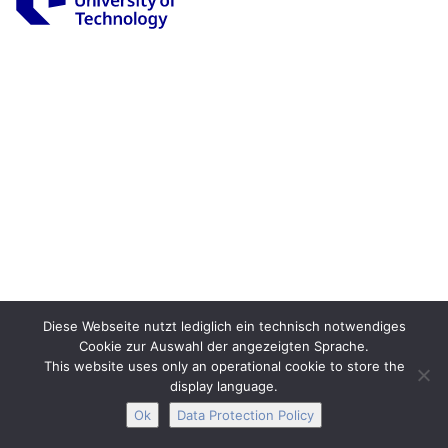
Legal Notice
Privacy
Accessibility
Interactive Media
Facebook
Youtube
RSS
Diese Webseite nutzt lediglich ein technisch notwendiges
Cookie zur Auswahl der angezeigten Sprache.
This website uses only an operational cookie to store the
display language.
Ok
Data Protection Policy