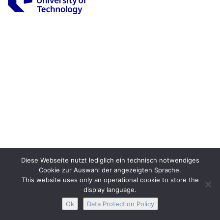
Legal Notice
Privacy
Accessibility
Interactive Media
Facebook
Youtube
RSS
Diese Webseite nutzt lediglich ein technisch notwendiges
Cookie zur Auswahl der angezeigten Sprache.
This website uses only an operational cookie to store the
display language.
Ok
Data Protection Policy