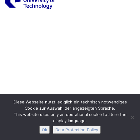
Legal Notice
Privacy
Accessibility
Interactive Media
Facebook
Youtube
RSS
Diese Webseite nutzt lediglich ein technisch notwendiges
Cookie zur Auswahl der angezeigten Sprache.
This website uses only an operational cookie to store the
display language.
Ok
Data Protection Policy