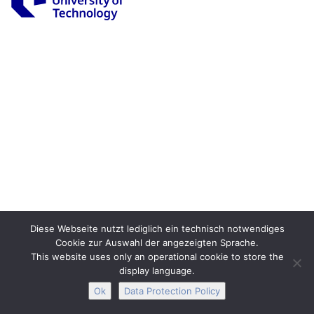
Legal Notice
Privacy
Accessibility
Interactive Media
Facebook
Youtube
RSS
Diese Webseite nutzt lediglich ein technisch notwendiges
Cookie zur Auswahl der angezeigten Sprache.
This website uses only an operational cookie to store the
display language.
Ok
Data Protection Policy