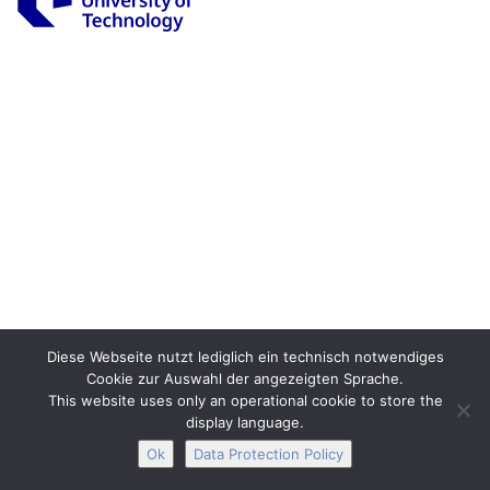
Legal Notice
Privacy
Accessibility
Interactive Media
Facebook
Youtube
RSS
Diese Webseite nutzt lediglich ein technisch notwendiges
Cookie zur Auswahl der angezeigten Sprache.
This website uses only an operational cookie to store the
display language.
Ok
Data Protection Policy