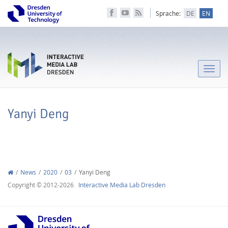
Sprache:
DE
EN
Toggle
naviga
Yanyi Deng
News
2020
03
Yanyi Deng
Copyright © 2012-2026
Interactive Media Lab Dresden