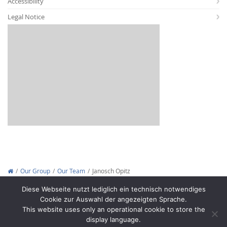
Accessibility
Legal Notice
Interactive Media
Facebook
Youtube
RSS
Our Group
Our Team
Janosch Opitz
Copyright © 2012-2026
Interactive Media Lab Dresden
Diese Webseite nutzt lediglich ein technisch notwendiges
Cookie zur Auswahl der angezeigten Sprache.
This website uses only an operational cookie to store the
display language.