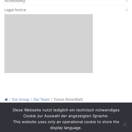
Accessibility
Legal Notice
Interactive Media
Facebook
Youtube
RSS
Our Group
Our Team
Tomas Rosenblatt
Copyright © 2012-2026
Interactive Media Lab Dresden
Diese Webseite nutzt lediglich ein technisch notwendiges
Cookie zur Auswahl der angezeigten Sprache.
This website uses only an operational cookie to store the
display language.