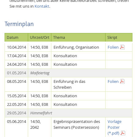
teilzunehmen, bei uns aber keine Bachelorarbeit schreiben, treten
Sie mit uns in
Kontakt
.
Terminplan
Datum
Uhrzeit/Ort
Thema
Skript
10.04.2014
14:50, E08
Einführung, Organisation
Folien
17.04.2014
14:50, E08
Konsultation
24.04.2014
14:50, E08
Konsultation
01.05.2014
Maifeiertag
Lab Dresden
08.05.2014
14:50, E08
Einführung in das
Folien
Schreiben
15.05.2014
14:50, E08
Konsultation
22.05.2014
14:50, E08
Konsultation
29.05.2014
Himmelfahrt
05.06.2014
14:50,
Ergebnispräsentation des
Vorlage
2042
Seminars (Postersession)
Poster
(*.pdf)