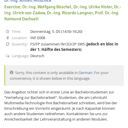
Dr.-Ing. Annett Mitschick
Exercise: Dr.-Ing. Wolfgang Büschel, Dr.-Ing. Ulrike Kister, Dr.-
Ing. Ulrich von Zadow, Dr.-Ing. Ricardo Langner, Prof. Dr.-Ing.
Raimund Dachselt
Time:
Donnerstag, 5. DS (14:50-16:20)
Location:
INF E008
Interactive Media
Quantity:
FS/FP zusammen 0V/2Ü/2P SWS (
jedoch en bloc in
der 1. Hälfte des Semesters
)
Language:
Deutsch
Facebook
Youtube
RSS
Sorry, this content is only available in
German
. For your
convenience, it is shown below in this language.
Das Angebot richtet sich in erster Linie an Bachelorstudenten zur
“Vertiefung zur Bachelorarbeit”. Studenten, die am Lehrstuhl
Multimedia-Technologie ihre Bachelorarbeit schreiben, wird bei der
Einschreibung ein Vorrecht eingeräumt. Je nach Kapazität können
auch andere Studenten teilnehmen. Kontaktieren Sie uns zur
Anrechenbarkeit der Lehrveranstaltung in anderen Modulen.