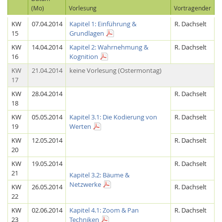
(Mo)
Vorlesung
Vortragender
KW
07.04.2014
Kapitel 1: Einführung &
R. Dachselt
15
Grundlagen
KW
14.04.2014
Kapitel 2: Wahrnehmung &
R. Dachselt
16
Kognition
KW
21.04.2014
keine Vorlesung (Ostermontag)
17
Feeds
KW
28.04.2014
R. Dachselt
18
KW
05.05.2014
Kapitel 3.1: Die Kodierung von
R. Dachselt
19
Werten
KW
12.05.2014
R. Dachselt
20
KW
19.05.2014
R. Dachselt
21
Kapitel 3.2: Bäume &
Netzwerke
KW
26.05.2014
R. Dachselt
22
KW
02.06.2014
Kapitel 4.1: Zoom & Pan
R. Dachselt
23
Techniken