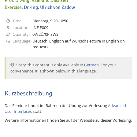
Prof. Dr.-Ing. Raimund Dachselt
Exercise:
Dr.-Ing. Ulrich von Zadow
Time:
Dienstag, 9:20-10:50
Location:
INF E009
Quantity:
0V/2Ü/0P SWS
Language:
Deutsch; Englisch auf Wunsch (lecture in English on
Interactive Media
request)
Sorry, this content is only available in
German
. For your
Facebook
Youtube
RSS
convenience, it is shown below in this language.
Kurzbeschreibung
Das Seminar findet im Rahmen der Übung zur Vorlesung
Advanced
User Interfaces
statt.
Weitere Informationen finden Sie auf der Website zu dieser Vorlesung.