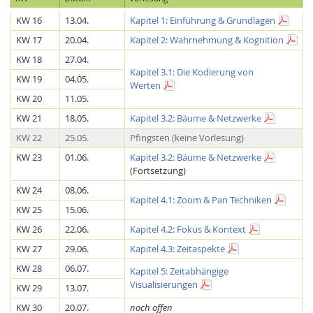
KW 16
13.04.
Kapitel 1: Einführung & Grundlagen
KW 17
20.04.
Kapitel 2: Wahrnehmung & Kognition
KW 18
27.04.
Kapitel 3.1: Die Kodierung von
KW 19
04.05.
Werten
KW 20
11.05.
KW 21
18.05.
Kapitel 3.2: Bäume & Netzwerke
Feeds
KW 22
25.05.
Pfingsten (keine Vorlesung)
KW 23
01.06.
Kapitel 3.2: Bäume & Netzwerke
(Fortsetzung)
KW 24
08.06.
Kapitel 4.1: Zoom & Pan Techniken
KW 25
15.06.
KW 26
22.06.
Kapitel 4.2: Fokus & Kontext
KW 27
29.06.
Kapitel 4.3: Zeitaspekte
KW 28
06.07.
Kapitel 5: Zeitabhängige
Visualisierungen
KW 29
13.07.
KW 30
20.07.
noch offen