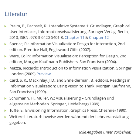
Literatur
Preim, B., Dachselt, R.: Interaktive Systeme 1: Grundlagen, Graphical
User Interfaces, Informationsvisualisierung. Springer Verlag, Berlin,
2010, ISBN: 978-3-6420-5401-3.
Chapter 11
&
Chapter 12
Spence, R.: Information Visualization: Design for Interaction, 2nd
edition. Prentice-Hall, Englewood Cliffs (2007).
Ware, Colin: Information Visualization: Perception for Design, 2nd
edition, Morgan Kaufmann Publishers, San Francisco (2004).
Mazza, Riccardo: Introduction to Information Visualization, Springer
London (2009)
Preview
Card, S. K., Mackinlay, J. D., and Shneiderman, B., editors. Readings in
Information Visualization: Using Vision to Think. Morgan Kaufmann,
San Francisco (1999).
Schumann, H., Müller, W.: Visualisierung – Grundlagen und
allgemeine Methoden. Springer, Heidelberg (1999).
Tufte, E.: Envisioning Information. Graphics Press, Cheshire (1990).
Weitere Literaturhinweise werden während der Lehrveranstaltung
gegeben.
(alle Angaben unter Vorbehalt)