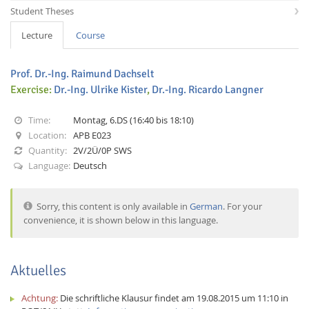
Student Theses
Lecture
Course
Prof. Dr.-Ing. Raimund Dachselt
Exercise:
Dr.-Ing. Ulrike Kister
,
Dr.-Ing. Ricardo Langner
Interactive Media
Time:
Montag, 6.DS (16:40 bis 18:10)
Location:
APB E023
Facebook
Youtube
RSS
Quantity:
2V/2Ü/0P SWS
Language:
Deutsch
Sorry, this content is only available in
German
. For your
convenience, it is shown below in this language.
Aktuelles
Achtung:
Die schriftliche Klausur findet am 19.08.2015 um 11:10 in