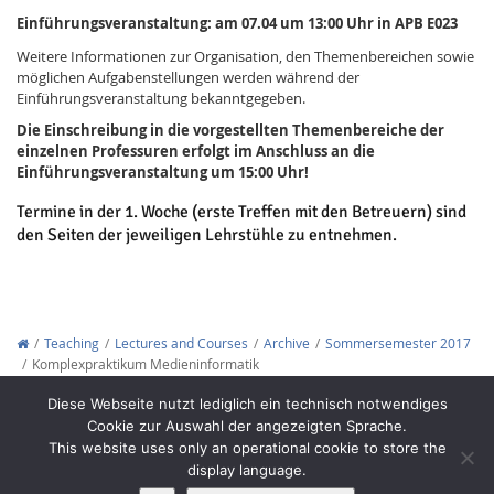
Einführungsveranstaltung:
am 07.04 um 13:00 Uhr in APB E023
Weitere Informationen zur Organisation, den Themenbereichen sowie
möglichen Aufgabenstellungen werden während der
Einführungsveranstaltung bekanntgegeben.
Die Einschreibung in die vorgestellten Themenbereiche der
einzelnen Professuren erfolgt im Anschluss an die
Einführungsveranstaltung um 15:00 Uhr!
Termine in der 1. Woche (erste Treffen mit den Betreuern) sind
den Seiten der jeweiligen Lehrstühle zu entnehmen.
Lab Dresden
Teaching
Lectures and Courses
Archive
Sommersemester 2017
Komplexpraktikum Medieninformatik
Copyright © 2012-2026
Interactive Media Lab Dresden
Diese Webseite nutzt lediglich ein technisch notwendiges
Cookie zur Auswahl der angezeigten Sprache.
This website uses only an operational cookie to store the
display language.