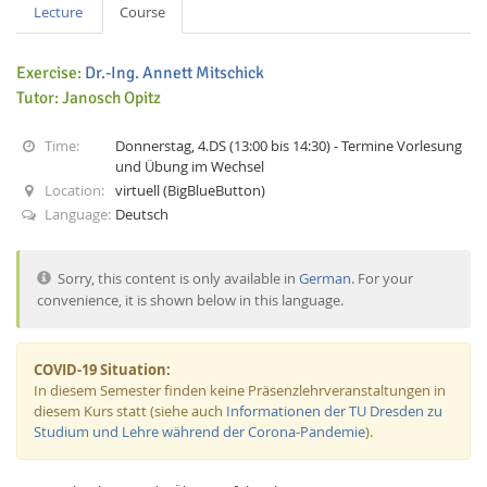
Lecture
Course
Exercise:
Dr.-Ing. Annett Mitschick
Tutor: Janosch Opitz
Time:
Donnerstag, 4.DS (13:00 bis 14:30) - Termine Vorlesung
Interactive Media
und Übung im Wechsel
Location:
virtuell (BigBlueButton)
Language:
Deutsch
Facebook
Youtube
RSS
Sorry, this content is only available in
German
. For your
convenience, it is shown below in this language.
COVID-19 Situation:
In diesem Semester finden keine Präsenzlehrveranstaltungen in
diesem Kurs statt (siehe auch
Informationen der TU Dresden zu
Studium und Lehre während der Corona-Pandemie
).