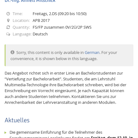
Dr.-Ing. Annett Mitschick
Time:
Freitags, 2.DS (09:20 bis 10:50)
Location:
APB 2017
Quantity:
FS/FP zusammen 0V/2Ü/2P SWS
Language:
Deutsch
Interactive Media
Sorry, this content is only available in
German
. For your
convenience, it is shown below in this language.
Facebook
Youtube
RSS
Das Angebot richtet sich in erster Linie an Bachelorstudenten zur
“Vertiefung zur Bachelorarbeit”. Studenten, die am Lehrstuhl
Multimedia-Technologie ihre Bachelorarbeit schreiben, wird bei der
Einschreibung ein Vorrecht eingeräumt. Je nach Kapazität können
auch andere Studenten teilnehmen. Kontaktieren Sie uns zur
Anrechenbarkeit der Lehrveranstaltung in anderen Modulen.
Aktuelles
Die gemeinsame Einführung für die Teilnehmer des