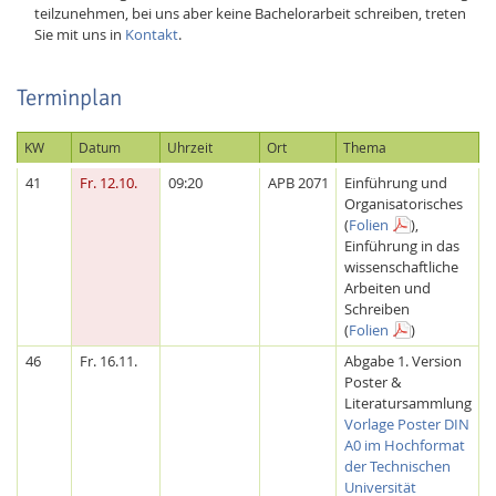
teilzunehmen, bei uns aber keine Bachelorarbeit schreiben, treten
Sie mit uns in
Kontakt
.
Terminplan
KW
Datum
Uhrzeit
Ort
Thema
41
Fr. 12.10.
09:20
APB 2071
Einführung und
Organisatorisches
(
Folien
),
Einführung in das
wissenschaftliche
Lab Dresden
Arbeiten und
Schreiben
(
Folien
)
46
Fr. 16.11.
Abgabe 1. Version
Poster &
Literatursammlung
Vorlage Poster DIN
A0 im Hochformat
der Technischen
Universität