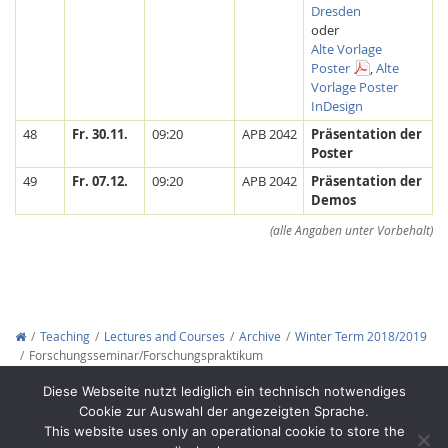
Dresden
oder
Alte Vorlage
Poster
,
Alte
Vorlage Poster
InDesign
48
Fr. 30.11.
09:20
APB 2042
Präsentation der
Poster
Feeds
49
Fr. 07.12.
09:20
APB 2042
Präsentation der
Demos
(alle Angaben unter Vorbehalt)
Teaching
Lectures and Courses
Archive
Winter Term 2018/2019
Forschungsseminar/Forschungspraktikum
Copyright © 2012-2026
Interactive Media Lab Dresden
Diese Webseite nutzt lediglich ein technisch notwendiges
Cookie zur Auswahl der angezeigten Sprache.
This website uses only an operational cookie to store the