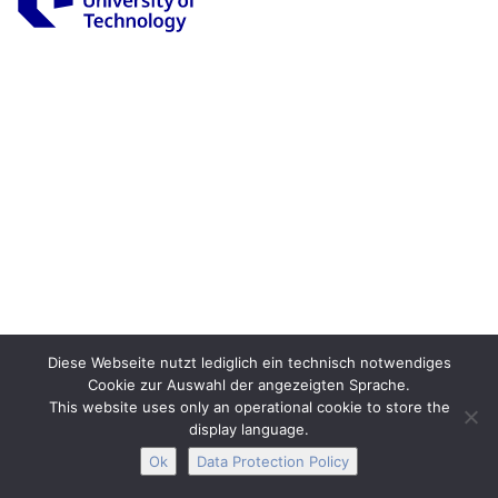
Legal Notice
Privacy
Accessibility
Interactive Media
Facebook
Youtube
RSS
Diese Webseite nutzt lediglich ein technisch notwendiges
Cookie zur Auswahl der angezeigten Sprache.
This website uses only an operational cookie to store the
display language.
Ok
Data Protection Policy