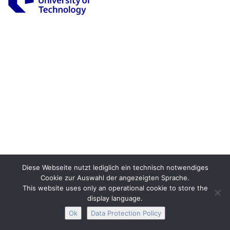
Legal Notice
Privacy
Accessibility
Interactive Media
Facebook
Youtube
RSS
Diese Webseite nutzt lediglich ein technisch notwendiges
Cookie zur Auswahl der angezeigten Sprache.
This website uses only an operational cookie to store the
display language.
Ok
Data Protection Policy