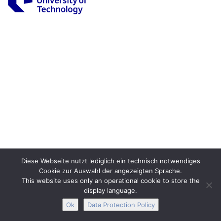
Legal Notice
Privacy
Accessibility
Interactive Media
Facebook
Youtube
RSS
Diese Webseite nutzt lediglich ein technisch notwendiges
Cookie zur Auswahl der angezeigten Sprache.
This website uses only an operational cookie to store the
display language.
Ok
Data Protection Policy