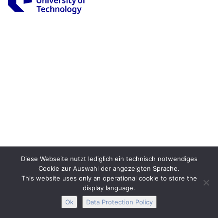
Legal Notice
Privacy
Accessibility
Interactive Media
Facebook
Youtube
RSS
Diese Webseite nutzt lediglich ein technisch notwendiges
Cookie zur Auswahl der angezeigten Sprache.
This website uses only an operational cookie to store the
display language.
Ok
Data Protection Policy