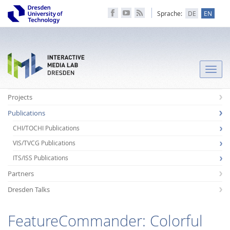
Sprache:
DE
EN
Toggle
naviga
Projects
Publications
CHI/TOCHI Publications
VIS/TVCG Publications
ITS/ISS Publications
Partners
Dresden Talks
FeatureCommander: Colorful