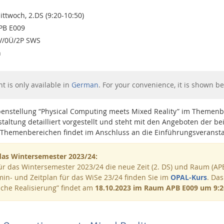
ittwoch, 2.DS (9:20-10:50)
PB E009
V/0Ü/2P SWS
h
nt is only available in
German
. For your convenience, it is shown be
benstellung “Physical Computing meets Mixed Reality” im Themenbe
taltung detailliert vorgestellt und steht mit den Angeboten der b
 Themenbereichen findet im Anschluss an die Einführungsveranst
das Wintersemester 2023/24:
für das Wintersemester 2023/24 die neue Zeit (2. DS) und Raum (AP
min- und Zeitplan für das WiSe 23/24 finden Sie im
OPAL-Kurs
. Das
sche Realisierung” findet am
18.10.2023 im Raum APB E009 um 9:2