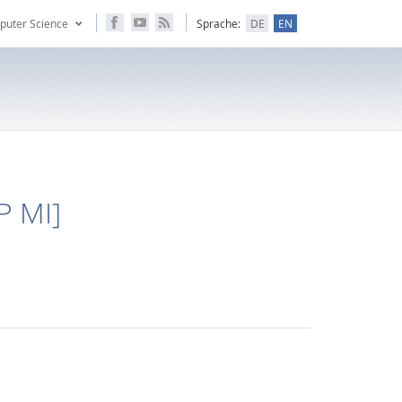
puter Science
Sprache:
DE
EN
P MI]