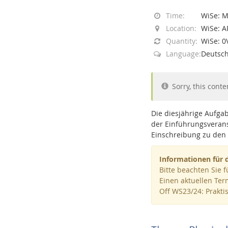
Time:
WiSe: M
Location:
WiSe: A
Quantity:
WiSe: 0
Language:
Deutsc
Interactive Media Lab
Sorry, this conte
Die diesjährige Aufga
der Einführungsverans
Einschreibung zu den
Informationen für 
Bitte beachten Sie 
Einen aktuellen Ter
Off WS23/24: Prakti