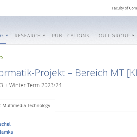
Faculty of Com
NG
RESEARCH
PUBLICATIONS
OUR GROUP
es
rmatik-Projekt – Bereich MT [K
 + Winter Term 2023/24
c Multimedia Technology
schel
Klamka