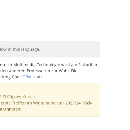
low in this language.
reich Multimedia-Technologie wird am 5. April in
eiden anderen Professuren zur Wahl. Die
altung über
OPAL
statt.
Facebook
Youtube
RSS
B E009) des Kurses.
 erste Treffen im Wintersemester 2023/24 “Kick-
0 Uhr
statt.