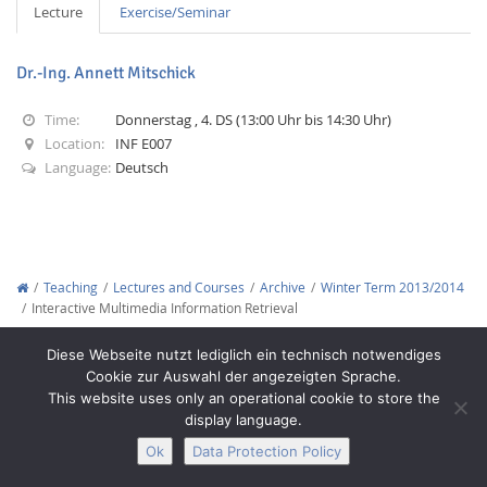
Lecture
Exercise/Seminar
Dr.-Ing. Annett Mitschick
Time:
Donnerstag , 4. DS (13:00 Uhr bis 14:30 Uhr)
Location:
INF E007
Interactive Media
Language:
Deutsch
Facebook
Youtube
RSS
Teaching
Lectures and Courses
Archive
Winter Term 2013/2014
Interactive Multimedia Information Retrieval
Copyright © 2012-2026
Interactive Media Lab Dresden
Diese Webseite nutzt lediglich ein technisch notwendiges
Cookie zur Auswahl der angezeigten Sprache.
This website uses only an operational cookie to store the
display language.
Ok
Data Protection Policy