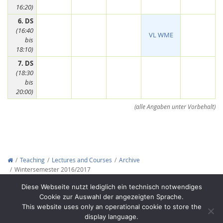
16:20)
6. DS
(16:40
VL WME
bis
18:10)
7. DS
(18:30
bis
20:00)
(alle Angaben unter Vorbehalt)
Teaching
Lectures and Courses
Archive
Wintersemester 2016/2017
Copyright © 2012-2026
Interactive Media Lab Dresden
Diese Webseite nutzt lediglich ein technisch notwendiges
Cookie zur Auswahl der angezeigten Sprache.
This website uses only an operational cookie to store the
display language.