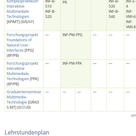
Komplexpraktikum
INF-B-
INF-B-
INF-E-
PR
Interaktive
510
530
4
Multimediale
INF-B-
INF-B-
INF-
Technologien
520
540
VMI-6
[KPIMT] (0/0/
4P
)
INF-
VMI-8
Forschungsprojekt
—
INF-PM-FPG
—
—
—
Foundations of
Natural User
Interfaces
[FPG]
(8P/PB)
Forschungsprojekt
—
INF-PM-FPA
—
—
—
Interaktive
Multimediale
Lab Dresden
Technologien
[FPA]
(8P/PB)
Graduiertenseminar
—
—
—
—
—
—
Multimedia-
Technologie
[GRAD
S MT] (0/
2S
/0)
(al
Lehrstundenplan