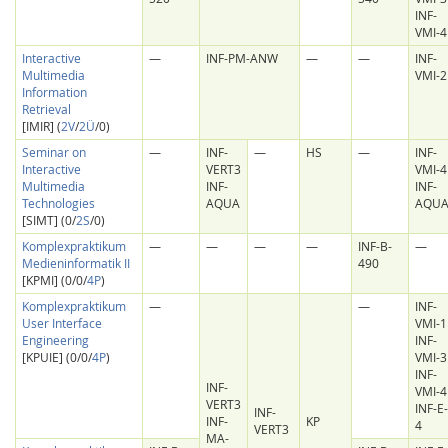
INF-
VMI-4
Interactive
—
INF-PM-ANW
—
—
INF-
Multimedia
VMI-2
Information
Retrieval
[IMIR] (
2V
/
2Ü
/0)
Seminar on
—
INF-
—
HS
—
INF-
Interactive
VERT3
VMI-4
Multimedia
INF-
INF-
Technologies
AQUA
AQU
[SIMT] (0/
2S
/0)
Komplexpraktikum
—
—
—
—
INF-B-
—
Medieninformatik II
490
[KPMI] (0/0/
4P
)
Komplexpraktikum
—
—
INF-
User Interface
VMI-1
Engineering
INF-
[KPUIE] (0/0/
4P
)
VMI-3
INF-
INF-
VMI-4
VERT3
INF-E-
INF-
INF-
KP
4
VERT3
MA-