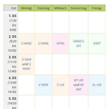
Zeit
Montag
Dienstag
Mittwoch
Donnerstag
Freitag
1. DS
(7:30
bis
9:00)
2. DS
(9:20
GRAD S
Feeds
Ü WME
Ü WME
KPMI
SIMT
bis
MT
10:50)
3. DS
Ü IMIR
(11:10
und
Ü
bis
WME
12:40)
4. DS
KP UIE
(13:00
V IMIR
Ü UIE
und
KP
VL UIE
bis
IMT
14:30)
5. DS
(14:50
bis