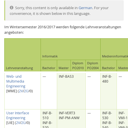
Sorry, this content is only available in
German
. For your
convenience, it is shown below in this language.
Im Wintersemester 2016/2017 werden folgende Lehrveranstaltungen
angeboten:
Interactive Media
Informatik
Medieninformati
Facebook
Youtube
RSS
Diplom
Diplom
Lehrveranstaltung
Bachelor
Master
PO2010
PO2004
Bachelor
Maste
Web- und
—
INF-BAS3
—
INF-B-
—
Multimedia
480
Engineering
[WME] (
2V
/
2Ü
/0)
User Interface
INF-B-
INF-VERT3
—
INF-B-
INF-
Engineering
510
INF-PM-ANW
530
VMI-1
[UIE] (
2V
/
2Ü
/0)
INF-B-
INF-B-
INF-
520
540
VMI-3