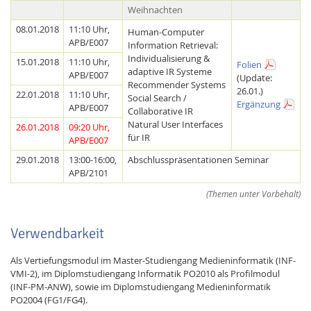
Weihnachten
08.01.2018
11:10 Uhr,
Human-Computer
APB/E007
Information Retrieval:
Individualisierung &
15.01.2018
11:10 Uhr,
Folien
adaptive IR Systeme
APB/E007
(Update:
Recommender Systems
26.01.)
22.01.2018
11:10 Uhr,
Social Search /
Ergänzung
APB/E007
Collaborative IR
Natural User Interfaces
26.01.2018
09:20 Uhr,
für IR
APB/E007
29.01.2018
13:00-16:00,
Abschlusspräsentationen Seminar
APB/2101
(Themen unter Vorbehalt)
Verwendbarkeit
Als Vertiefungsmodul im Master-Studiengang Medieninformatik (INF-
VMI-2), im Diplomstudiengang Informatik PO2010 als Profilmodul
(INF-PM-ANW), sowie im Diplomstudiengang Medieninformatik
PO2004 (FG1/FG4).