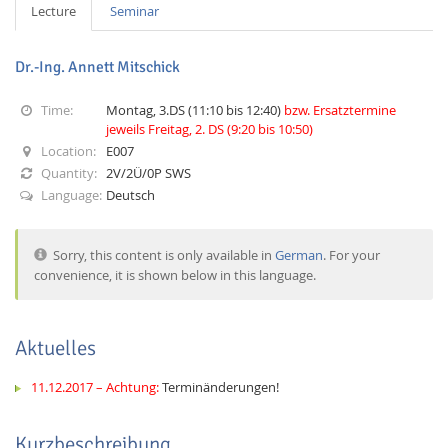
Lecture
Seminar
Dr.-Ing. Annett Mitschick
Time:
Montag, 3.DS (11:10 bis 12:40)
bzw. Ersatztermine
jeweils Freitag, 2. DS (9:20 bis 10:50)
Location:
E007
Interactive Media
Quantity:
2V/2Ü/0P SWS
Language:
Deutsch
Facebook
Youtube
RSS
Sorry, this content is only available in
German
. For your
convenience, it is shown below in this language.
Aktuelles
11.12.2017 – Achtung:
Terminänderungen!
Kurzbeschreibung