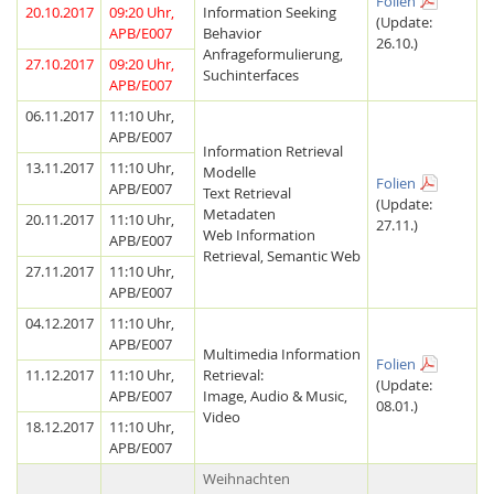
Folien
20.10.2017
09:20 Uhr,
Information Seeking
(Update:
APB/E007
Behavior
26.10.)
Anfrageformulierung,
27.10.2017
09:20 Uhr,
Suchinterfaces
APB/E007
06.11.2017
11:10 Uhr,
APB/E007
Information Retrieval
13.11.2017
11:10 Uhr,
Modelle
Folien
APB/E007
Feeds
Text Retrieval
(Update:
Metadaten
20.11.2017
11:10 Uhr,
27.11.)
Web Information
APB/E007
Retrieval, Semantic Web
27.11.2017
11:10 Uhr,
APB/E007
04.12.2017
11:10 Uhr,
APB/E007
Multimedia Information
Folien
11.12.2017
11:10 Uhr,
Retrieval:
(Update:
APB/E007
Image, Audio & Music,
08.01.)
Video
18.12.2017
11:10 Uhr,
APB/E007
Weihnachten