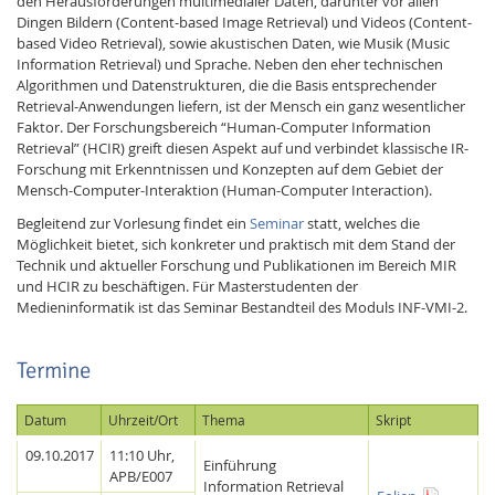
den Herausforderungen multimedialer Daten, darunter vor allen
Dingen Bildern (Content-based Image Retrieval) und Videos (Content-
based Video Retrieval), sowie akustischen Daten, wie Musik (Music
Information Retrieval) und Sprache. Neben den eher technischen
Algorithmen und Datenstrukturen, die die Basis entsprechender
Retrieval-Anwendungen liefern, ist der Mensch ein ganz wesentlicher
Faktor. Der Forschungsbereich “Human-Computer Information
Retrieval” (HCIR) greift diesen Aspekt auf und verbindet klassische IR-
Forschung mit Erkenntnissen und Konzepten auf dem Gebiet der
Mensch-Computer-Interaktion (Human-Computer Interaction).
Begleitend zur Vorlesung findet ein
Seminar
statt, welches die
Möglichkeit bietet, sich konkreter und praktisch mit dem Stand der
Technik und aktueller Forschung und Publikationen im Bereich MIR
Lab Dresden
und HCIR zu beschäftigen. Für Masterstudenten der
Medieninformatik ist das Seminar Bestandteil des Moduls INF-VMI-2.
Termine
Datum
Uhrzeit/Ort
Thema
Skript
09.10.2017
11:10 Uhr,
Einführung
APB/E007
Information Retrieval