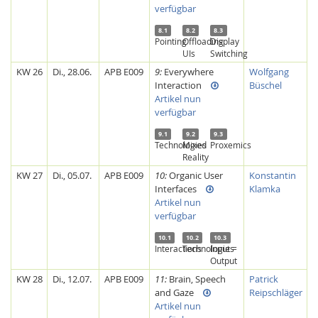
verfügbar
8.1
8.2
8.3
Pointing
Offloading
Display
UIs
Switching
KW 26
Di., 28.06.
APB E009
9:
Everywhere
Wolfgang
Interaction
Büschel
Artikel nun
verfügbar
9.1
9.2
9.3
Technologies
Mixed
Proxemics
Reality
KW 27
Di., 05.07.
APB E009
10:
Organic User
Konstantin
Interfaces
Klamka
Artikel nun
verfügbar
10.1
10.2
10.3
Interactions
Technologies
Input =
Output
KW 28
Di., 12.07.
APB E009
11:
Brain, Speech
Patrick
and Gaze
Reipschläger
Artikel nun