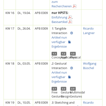
zum
Recherchieren
KW 16
Di., 19.04.
APB E009
nur HPSTS:
Einführung
,
Basisartikel
KW 17
Di., 26.04.
APB E009
1:
Tangible
Ricardo
Interaction
Langner
Artikel nun
verfügbar
Ergebnisse
1.1
1.2
1.3
Conceptual
Applications
Physical
Lab Dresden
KW 18
Di., 03.05.
APB E009
2:
Gestural
Wolfgang
Interaction
Büschel
Artikel nun
verfügbar
Ergebnisse
2.1
2.2
2.3
Free
Gesture
Multimodal
Gestures
Design
Gestures
KW 19
Di., 10.05.
APB E009
3:
Sketching and
Ricardo