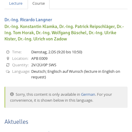
Lecture
Course
Dr.-Ing. Ricardo Langner
Dr.-Ing. Konstantin Klamka, Dr.-Ing. Patrick Reipschläger, Dr.-
Ing. Tom Horak, Dr.-Ing. Wolfgang Büschel, Dr.-Ing. Ulrike
Kister, Dr.-Ing. Ulrich von Zadow
Interactive Media
Time:
Dienstag, 2.DS (9:20 bis 10:50)
Location:
APB E009
Facebook
Youtube
RSS
Quantity:
2V/2Ü/0P SWS
Language:
Deutsch; Englisch auf Wunsch (lecture in English on
request)
Sorry, this content is only available in
German
. For your
convenience, it is shown below in this language.
Aktuelles