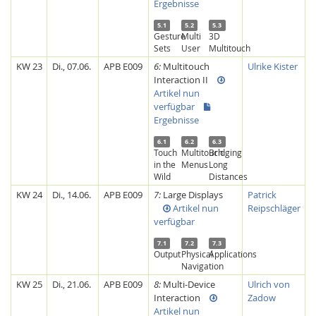
Ergebnisse
5.1
5.2
5.3
Gesture
Multi
3D
Sets
User
Multitouch
KW 23
Di., 07.06.
APB E009
6:
Multitouch
Ulrike Kister
Interaction II
Artikel nun
verfügbar
Ergebnisse
6.1
6.2
6.3
Touch
Multitouch
Bridging
in the
Menus
Long
Wild
Distances
KW 24
Di., 14.06.
APB E009
7:
Large Displays
Patrick
Artikel nun
Reipschläger
verfügbar
7.1
7.2
7.3
Output
Physical
Applications
Navigation
KW 25
Di., 21.06.
APB E009
8:
Multi-Device
Ulrich von
Interaction
Zadow
Artikel nun