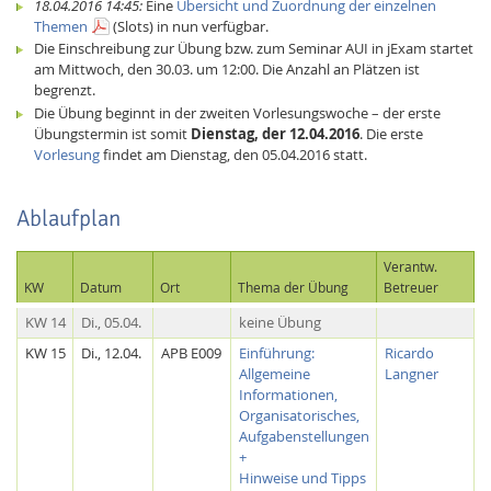
18.04.2016 14:45:
Eine
Übersicht und Zuordnung der einzelnen
Themen
(Slots) in nun verfügbar.
Die Einschreibung zur Übung bzw. zum Seminar AUI in jExam startet
am Mittwoch, den 30.03. um 12:00. Die Anzahl an Plätzen ist
begrenzt.
Die Übung beginnt in der zweiten Vorlesungswoche – der erste
Übungstermin ist somit
Dienstag, der 12.04.2016
. Die erste
Vorlesung
findet am Dienstag, den 05.04.2016 statt.
Ablaufplan
Verantw.
KW
Datum
Ort
Thema der Übung
Betreuer
KW 14
Di., 05.04.
keine Übung
KW 15
Di., 12.04.
APB E009
Einführung:
Ricardo
Allgemeine
Langner
Informationen,
Organisatorisches,
Aufgabenstellungen
+
Hinweise und Tipps