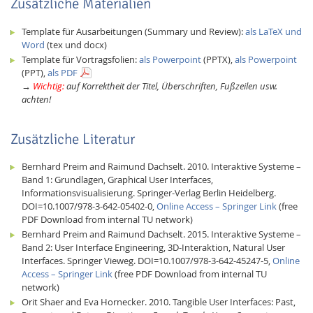
Zusätzliche Materialien
Template für Ausarbeitungen (Summary und Review):
als LaTeX und
Word
(tex und docx)
Template für Vortragsfolien:
als Powerpoint
(PPTX),
als Powerpoint
(PPT),
als PDF
→
Wichtig:
auf Kor­rekt­heit der Titel, Überschriften, Fußzeilen usw.
achten!
Zusätzliche Literatur
Bernhard Preim and Raimund Dachselt. 2010. Interaktive Systeme –
Band 1: Grundlagen, Graphical User Interfaces,
Informationsvisualisierung. Springer-Verlag Berlin Heidelberg.
DOI=10.1007/978-3-642-05402-0,
Online Access – Springer Link
(free
PDF Download from internal TU network)
Bernhard Preim and Raimund Dachselt. 2015. Interaktive Systeme –
Band 2: User Interface Engineering, 3D-Interaktion, Natural User
Interfaces. Springer Vieweg. DOI=10.1007/978-3-642-45247-5,
Online
Access – Springer Link
(free PDF Download from internal TU
network)
Orit Shaer and Eva Hornecker. 2010. Tangible User Interfaces: Past,