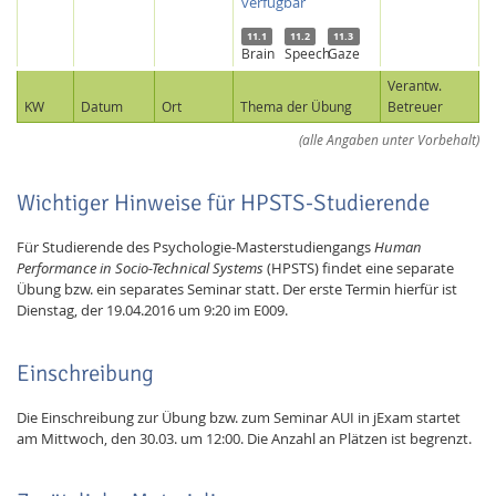
verfügbar
11.1
11.2
11.3
Brain
Speech
Gaze
Verantw.
KW
Datum
Ort
Thema der Übung
Betreuer
(alle Angaben unter Vorbehalt)
Wichtiger Hinweise für HPSTS-Studierende
Für Studierende des Psychologie-Masterstudiengangs
Human
Performance in Socio-Technical Systems
(HPSTS) findet eine separate
Übung bzw. ein separates Seminar statt. Der erste Termin hierfür ist
Dienstag, der 19.04.2016 um 9:20 im E009.
Einschreibung
Die Einschreibung zur Übung bzw. zum Seminar AUI in jExam startet
am Mittwoch, den 30.03. um 12:00. Die Anzahl an Plätzen ist begrenzt.